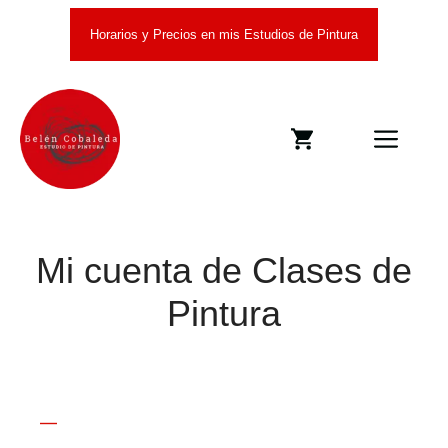
Saltar
Horarios y Precios en mis Estudios de Pintura
al
contenido
Men
Mi cuenta de Clases de
Pintura